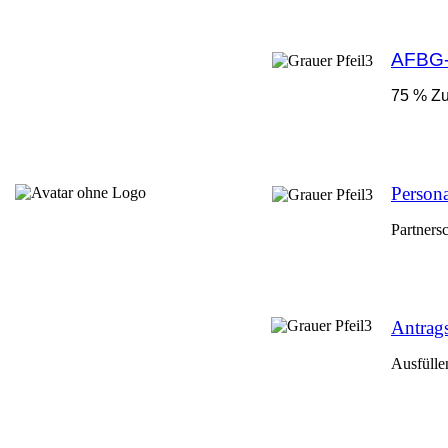
AFBG-
75 % Zu
Person
Partners
Antrags
Ausfülle